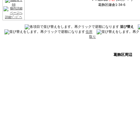
68
葛飾区鎌倉1-34-6
詳細ﾍﾟｰｼﾞへ
並び替え
住所
取り