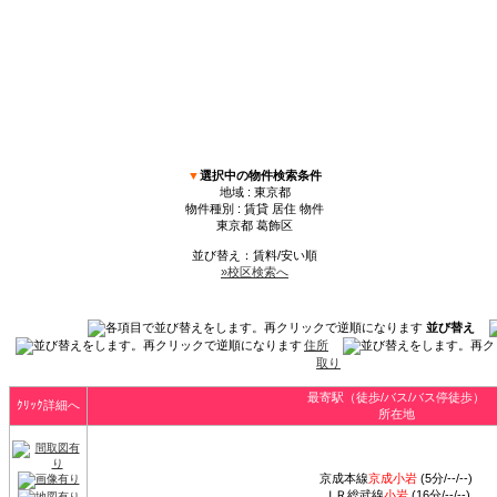
▼
選択中の物件検索条件
地域 : 東京都
物件種別 : 賃貸 居住 物件
東京都 葛飾区
並び替え：賃料/安い順
»校区検索へ
並び替え
住所
取り
最寄駅（徒歩/バス/バス停徒歩）
ｸﾘｯｸ詳細へ
所在地
京成本線
京成小岩
(5分/--/--)
ＪＲ総武線
小岩
(16分/--/--)