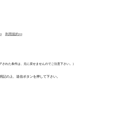
>
利用規約>>
アされた条件は、元に戻せませんのでご注意下さい。）
明記の上、送信ボタンを押して下さい。
。