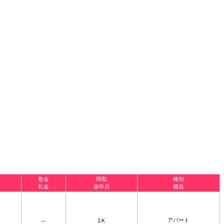
敷金
間取
種別
礼金
築年月
構造
アパート
1Ｋ
--