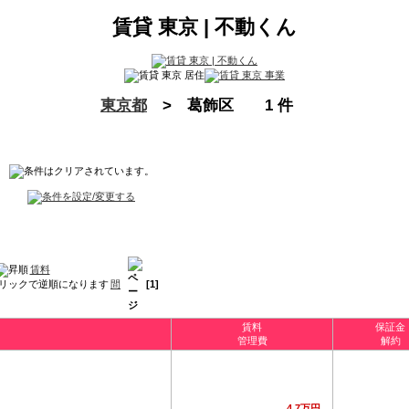
賃貸 東京 | 不動くん
東京都
> 葛飾区 1 件
賃料
ペ
[1]
間
ー
ジ
賃料
保証金
管理費
解約
4.7万円
--