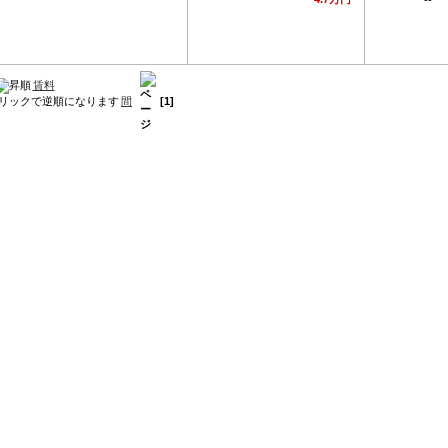
賃料
ペ
[1]
間
ー
ジ