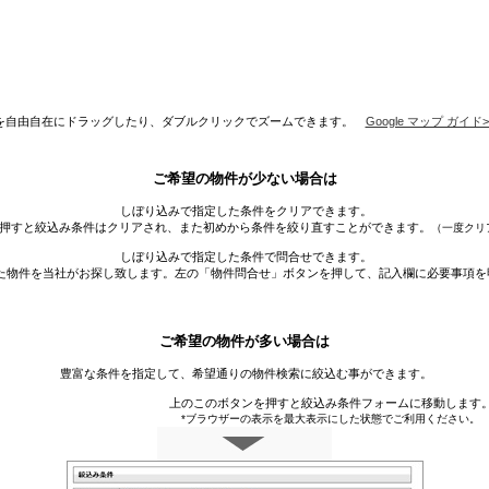
を自由自在にドラッグしたり、ダブルクリックでズームできます。
Google マップ ガイド>
ご希望の物件が少ない場合は
しぼり込みで指定した条件をクリアできます。
押すと絞込み条件はクリアされ、また初めから条件を絞り直すことができます。
（一度クリ
しぼり込みで指定した条件で問合せできます。
た物件を当社がお探し致します。左の「物件問合せ」ボタンを押して、記入欄に必要事項を
ご希望の物件が多い場合は
豊富な条件を指定して、希望通りの物件検索に絞込む事ができます。
上のこのボタンを押すと絞込み条件フォームに移動します
*ブラウザーの表示を最大表示にした状態でご利用ください。